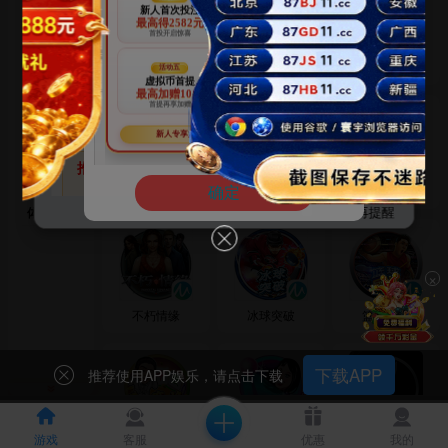
38元
活动①：
新老会员皆可领
！
88888元
活动②：
日日红包雨 最高彩金
！
真人视讯
赏金女王
赏金大对决
寻找黄金城
2026亿元现金回馈
捕鱼达人
每月6/16/26
共36期，每月3期现金回馈，【
电子钱包】
【USDT】
用户专享高额彩金！
彩票游戏
推荐VIPPAY/UPAY/GOPAY/波币/钱能钱包/NO
钱包/USDT
福运象财神
亡灵大盗
招财喵
确定
今日不再提醒
2%
体育竞技
笔笔存笔笔加赠
，
优惠无上限
，钱包存款
小额300元
以下额外
加赠1%
每日首笔
提款加赠1%
，资金安全，成功率100%！支持微信/支
付宝/手机银行收付款，最高可入50万，大额无忧！
×
钱包使用通知
不朽情缘
冰球突破
篮球巨星
在买卖币时请在APP通过市场订单正常交易，
请勿相信 私下联
系以不能转账为理由
，添加好友
私下提供【收款方式】【担保
交易】【扫码充值】
等方式支付，
不要添加 收款方式异常【无
下载APP
法转账】【延迟到账】【取消市场挂单】【帮忙扫码充值】的
推荐使用APP娱乐，请点击下载
都是骗子
，金额丢失无法追回，并会导致账号冻结！！！
注
意：
有骗子P图转账凭证，发送虚假到账短信，电话语言诱惑延
迟到账等，请勿相信
，有任何交易请以您的收款账户收到钱，
账户余额有变动为准核实无误再进行转币。祝您在澳门新葡京
游戏
客服
碰碰麻将
淑女派对
优惠
花花公子
我的
游戏愉快~多多盈利~