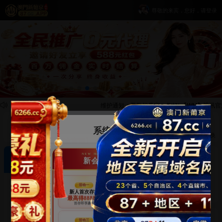
尊敬的来宾，您好，请登录
维护通知：尊敬的贵宾，您好! 【WM】视讯官方
账户余额
公告通知
系统公告
登录/注册
充值
Vip钱包
优惠
推广赚钱
额度转换
【澳门新葡京官网】
官方域名①：
87.cc
热门游戏
官方域名②：
6166.cc
官方域名③：
6266.cc
客服链接：
87kf.app
电子游艺
麻将胡了
麻将胡了2
爱尔兰精灵
官方邮箱：
xpjky6266@gmail.com
下载最新APP
棋牌对战